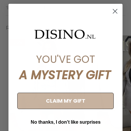
0
/ 5
Related articles
-20%
YOU'VE GOT
A MYSTERY GIFT
CLAIM MY GIFT
No thanks, I don't like surprises