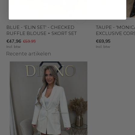
BLUE - 'ELIN SET' - CHECKED
TAUPE - 'MONIC
RUFFLE BLOUSE + SKORT SET
EXCLUSIVE COR
€47,96
€69,95
€59,95
Incl. btw
Incl. btw
Recente artikelen