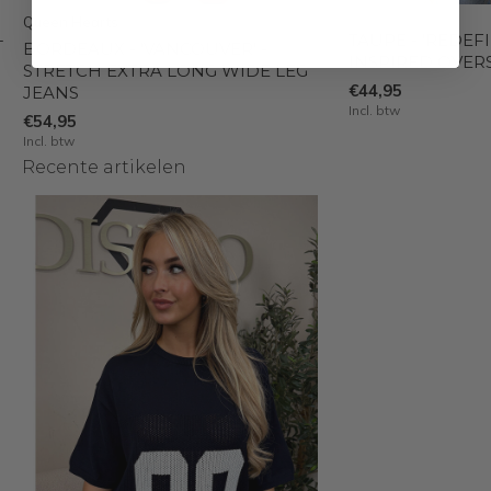
Queen Hearts
-
TAUPE - 'REDEFI
BORDEAUX - 'VANCOUVER' -
INSPIRED OVERS
STRETCH EXTRA LONG WIDE LEG
€44,95
JEANS
Incl. btw
€54,95
Incl. btw
Recente artikelen