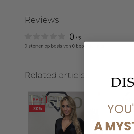
Reviews
0
/ 5
0 sterren op basis van 0 beoordelingen
Related articles
SALE
SALE
YOU
-30%
-30%
A MYS