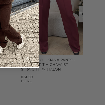
' -
BURGUNDY - 'KIANA PANTS' -
PERFECT FIT HIGH WAIST
STRAIGHT PANTALON
€34,99
Incl. btw