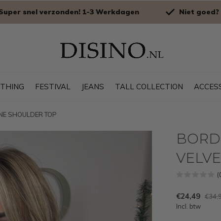
Super snel verzonden! 1-3 Werkdagen
Niet goed? 
OTHING
FESTIVAL
JEANS
TALL COLLECTION
ACCES
 ONE SHOULDER TOP
BORDE
VELV
(
€24,49
€34,
Incl. btw