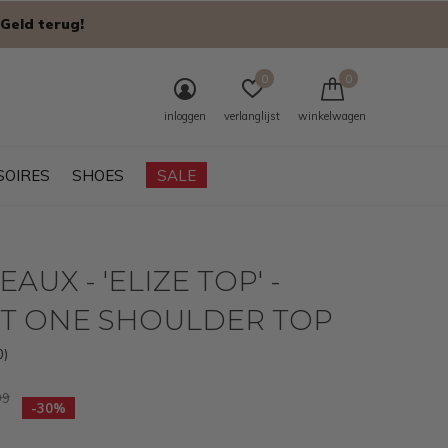
Geld terug!
0
0
inloggen
verlanglijst
winkelwagen
SOIRES
SHOES
SALE
AUX - 'ELIZE TOP' -
ET ONE SHOULDER TOP
0)
99
-30%