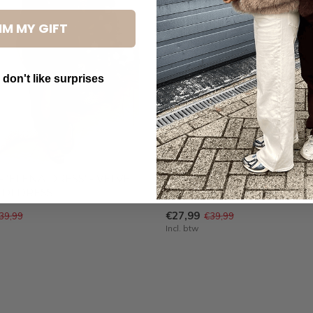
IM MY GIFT
 don't like surprises
utton Text
 'ELENA DRESS' - VELVET
BORDEAUX - 'ELENA DRESS
IDI DRESS
VELVET SPLIT MIDI DRESS
€27,99
39,99
€39,99
Incl. btw