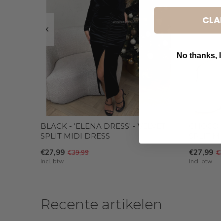
CLA
No thanks, I
B
BLACK - 'ELENA DRESS' - VELVET
CHOCO -
SPLIT MIDI DRESS
SPLIT M
€27,99
€27,99
€39,99
€
Incl. btw
Incl. btw
Recente artikelen