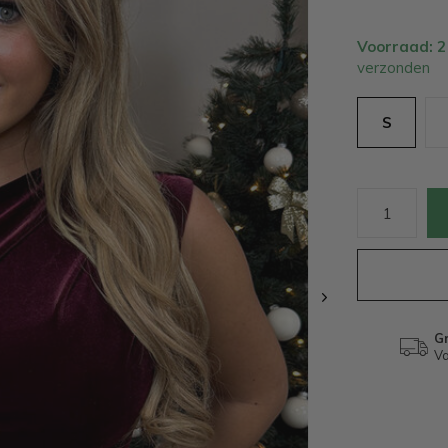
Voorraad: 
verzonden
S
Gr
Va