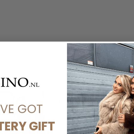
SALE
'VE GOT
-30%
TERY GIFT