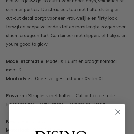
blauw' is jouw go-to outfit voor beach days, vakanties of
summer parties. De strapless top met haltersluiting en
cut-out detail zorgt voor een vrouwelijke en flirty look,
terwijl de soepelvallende stof en maxi lengte zorgen voor
ultiem draagcomfort. Combineer met slippers of hakjes en
you're good to glow!
Modelinformatie:
Model is 1,68m en draagt normaal
maat S.
Maatadvies:
One-size, geschikt voor XS tm XL
Pasvorm:
Strapless met halter – Cut-out bij de taille –
Elastische rug – Maxi lengte – Zomers en luchtig
Kleur:
Jeans blauw
Materiaal:
100% Polyester