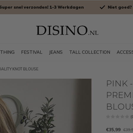
Super snel verzonden! 1-3 Werkdagen
Niet goed? 
OTHING
FESTIVAL
JEANS
TALL COLLECTION
ACCES
QUALITY KNOT BLOUSE
PINK -
PREM
BLOU
(
€35,99
€39,