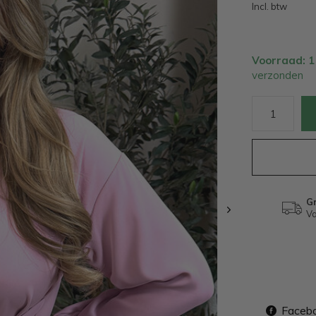
Incl. btw
Voorraad: 
verzonden
Gr
Va
Faceb