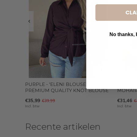
CLA
No thanks, I
B
PURPLE - 'ELENI BLOUSE' -
CHOCO/B
PREMIUM QUALITY KNOT BLOUSE
MOHAIR
€35,99
€31,46
€39,99
€
Incl. btw
Incl. btw
Recente artikelen