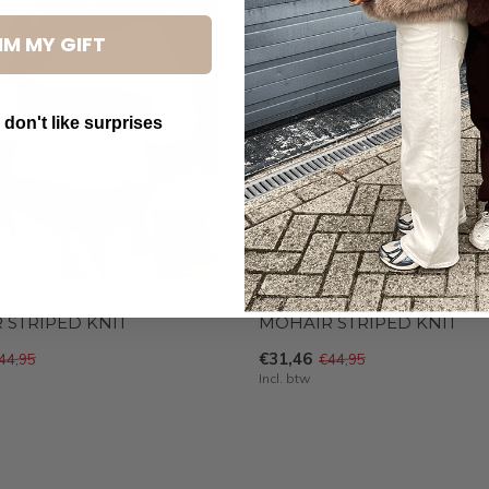
IM MY GIFT
 don't like surprises
utton Text
LUE - 'CHEYENN KNIT' -
CHOCO/PINK - 'CHEYENN K
 STRIPED KNIT
MOHAIR STRIPED KNIT
€31,46
44,95
€44,95
Incl. btw