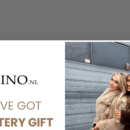
'VE GOT
SALE
-30%
TERY GIFT