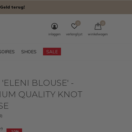
Geld terug!
0
0
inloggen
verlanglijst
winkelwagen
SOIRES
SHOES
SALE
 'ELENI BLOUSE' -
IUM QUALITY KNOT
SE
0)
99
-10%