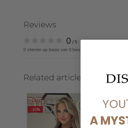
Reviews
0
/ 5
0 sterren op basis van 0 beoordelingen
Related articles
YOU
SALE
SALE
-10%
-30%
A MYS