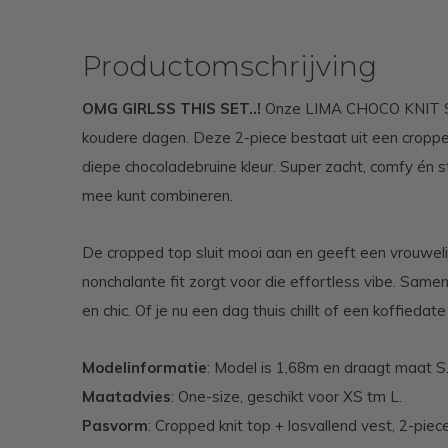
Productomschrijving
OMG GIRLSS THIS SET..!
Onze LIMA CHOCO KNIT SE
koudere dagen. Deze 2-piece bestaat uit een cropped
diepe chocoladebruine kleur. Super zacht, comfy én s
mee kunt combineren.
De cropped top sluit mooi aan en geeft een vrouwelijk
nonchalante fit zorgt voor die effortless vibe. Sam
en chic. Of je nu een dag thuis chillt of een koffiedate
Modelinformatie
: Model is 1,68m en draagt maat S
Maatadvies
: One-size, geschikt voor XS tm L.
Pasvorm
: Cropped knit top + losvallend vest, 2-piece