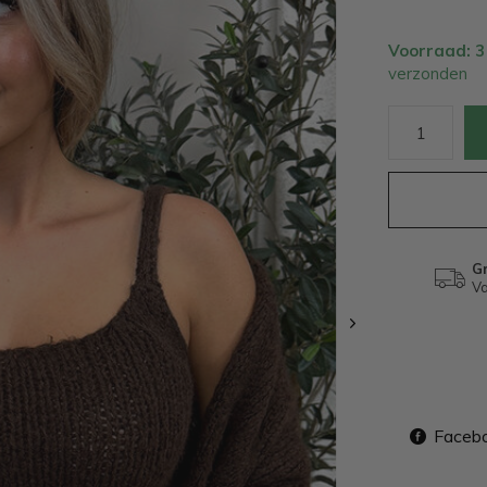
Voorraad: 
verzonden
Gr
Va
Faceb