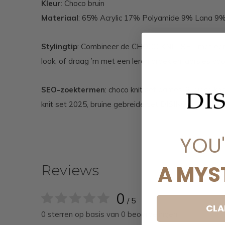
Kleur
: Choco bruin
Materiaal
: 65% Acrylic 17% Polyamide 9% Lana 9%
Stylingtip
: Combineer de CHOCO KNIT SET met een l
look, of draag ’m met een leren broek en laarsjes voo
SEO-zoektermen
: choco knit set dames, 2-piece kni
knit set 2025, bruine gebreide set DISINO.
YOU
A MYS
Reviews
0
/ 5
CLA
0 sterren op basis van 0 beoordelingen