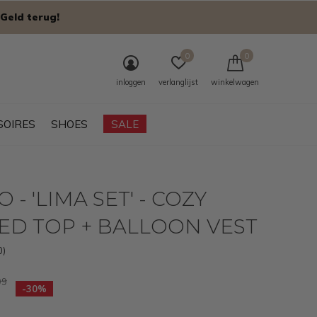
Geld terug!
0
0
inloggen
verlanglijst
winkelwagen
SOIRES
SHOES
SALE
 - 'LIMA SET' - COZY
ED TOP + BALLOON VEST
0)
99
-30%