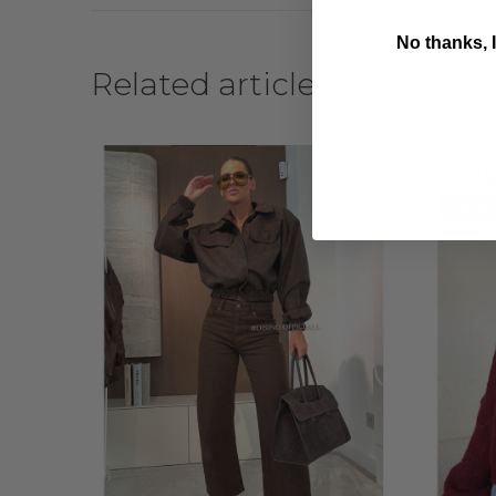
No thanks, I
Related articles
B
SALE
-30%