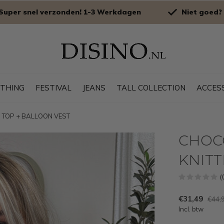
Super snel verzonden! 1-3 Werkdagen
Niet goed? 
OTHING
FESTIVAL
JEANS
TALL COLLECTION
ACCES
ED TOP + BALLOON VEST
CHOCO
KNITT
(
€31,49
€44,
Incl. btw