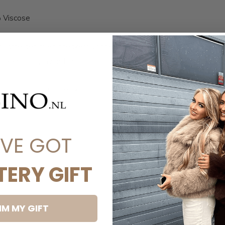
 Viscose
ichte denim en sneakers voor een casual
r een classy avond outfit.
t outfit bruin, cropped knit top met vest, cozy
'VE GOT
TERY GIFT
IM MY GIFT