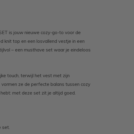
T is jouw nieuwe cozy-go-to voor de
 knit top en een losvallend vestje in een
tijlvol – een musthave set waar je eindeloos
e touch, terwijl het vest met zijn
en vormen ze de perfecte balans tussen cozy
 hebt: met deze set zit je altijd goed.
.
 set.