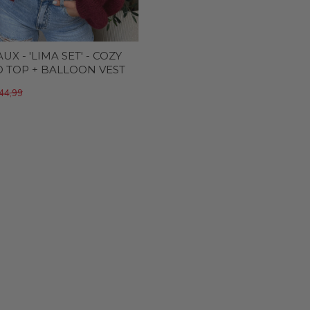
X - 'LIMA SET' - COZY
D TOP + BALLOON VEST
44,99