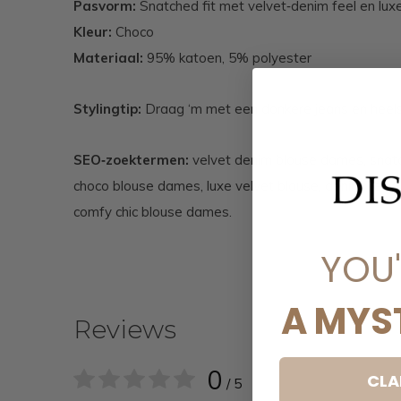
Pasvorm:
Snatched fit met velvet‑denim feel en lux
Kleur:
Choco
Materiaal:
95% katoen, 5% polyester
Stylingtip:
Draag ‘m met een donkere jeans en heels 
SEO‑zoektermen:
velvet denim blouse dames, snat
choco blouse dames, luxe velvet blouse, denim velve
comfy chic blouse dames.
YOU
A MYS
Reviews
0
CLA
/ 5