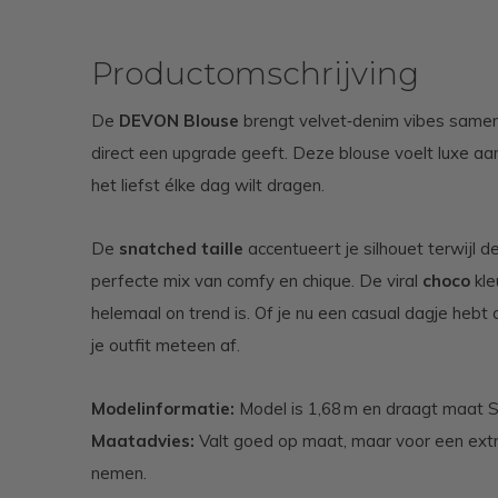
Productomschrijving
De
DEVON Blouse
brengt velvet‑denim vibes samen
direct een upgrade geeft. Deze blouse voelt luxe aan
het liefst élke dag wilt dragen.
De
snatched taille
accentueert je silhouet terwijl d
perfecte mix van comfy en chique. De viral
choco
kle
helemaal on trend is. Of je nu een casual dagje hebt
je outfit meteen af.
Modelinformatie:
Model is 1,68 m en draagt maat S
Maatadvies:
Valt goed op maat, maar voor een extra
nemen.