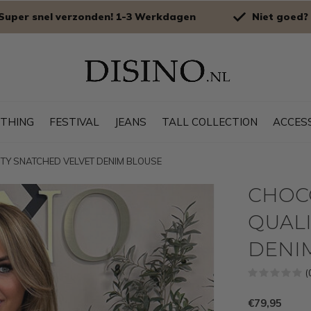
Super snel verzonden! 1-3 Werkdagen
Niet goed? 
OTHING
FESTIVAL
JEANS
TALL COLLECTION
ACCES
ITY SNATCHED VELVET DENIM BLOUSE
CHOCO
QUALI
DENI
(
€79,95