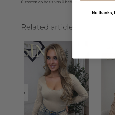
0 sterren op basis van 0 beoordelingen
No thanks, I
Related articles
B
SALE
-20%