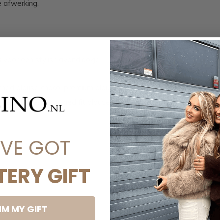
e afwerking.
voor een stylish avondlookje.
ched blouse choco, premium blouse dames,
t top dames, snatched fit blouse 2025,
'VE GOT
TERY GIFT
IM MY GIFT