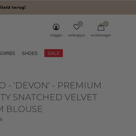
Geld terug!
0
0
inloggen
verlanglijst
winkelwagen
SOIRES
SHOES
SALE
 - 'DEVON' - PREMIUM
TY SNATCHED VELVET
M BLOUSE
0)