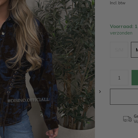
Incl. btw
Voorraad: 
verzonden
S/M
Gr
Va