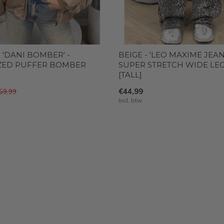
 'DANI BOMBER' -
BEIGE - 'LEO MAXIME JEANS
ZED PUFFER BOMBER
SUPER STRETCH WIDE LEG
[TALL]
€44,99
59,99
Incl. btw