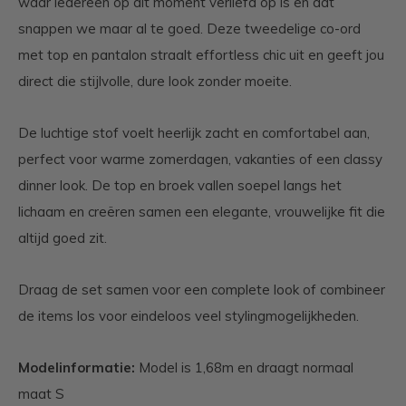
waar iedereen op dit moment verliefd op is en dat
snappen we maar al te goed. Deze tweedelige co-ord
met top en pantalon straalt effortless chic uit en geeft jou
direct die stijlvolle, dure look zonder moeite.
De luchtige stof voelt heerlijk zacht en comfortabel aan,
perfect voor warme zomerdagen, vakanties of een classy
dinner look. De top en broek vallen soepel langs het
lichaam en creëren samen een elegante, vrouwelijke fit die
altijd goed zit.
Draag de set samen voor een complete look of combineer
de items los voor eindeloos veel stylingmogelijkheden.
Modelinformatie:
Model is 1,68m en draagt normaal
maat S