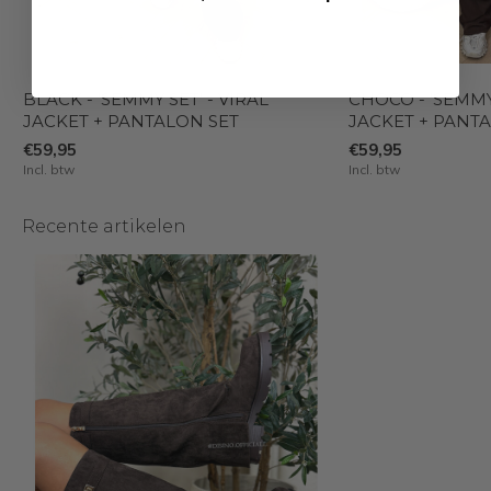
BLACK - 'SEMMY SET' - VIRAL
CHOCO - 'SEMMY 
JACKET + PANTALON SET
JACKET + PANT
€59,95
€59,95
Incl. btw
Incl. btw
Recente artikelen