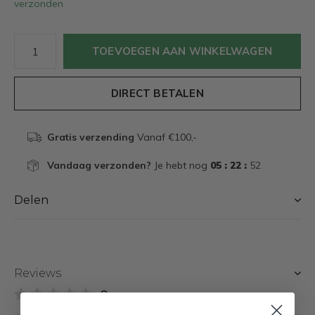
verzonden
TOEVOEGEN AAN WINKELWAGEN
DIRECT BETALEN
Gratis verzending
Vanaf €100,-
Vandaag verzonden?
Je hebt nog
05 : 22 :
52
Delen
Reviews
0
/ 5