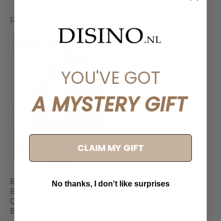
Related articles
-30%
YOU'VE GOT
A MYSTERY GIFT
CLAIM MY GIFT
BURGUNDY - 'KIANA
No thanks, I don't like surprises
BLAZER' - PREMIUM
QUALITY OVERSIZED
BLAZER