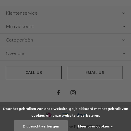
Klantenservice
Mijn account
Categorieën
Over ons
CALL US
EMAIL US
Door het gebruiken van onze website, ga je akkoord met het gebruik van
cookies om onze website te verbeteren.
Dit bericht verbergen
Meer over cookies »
© Copyright
2026
- Theme By
DMWS
x
Plus+