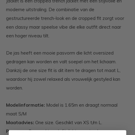
Jacket is een cropped trench jacket met een stijlvolle en
moderne uitstraling. De combinatie van de
gestructureerde trench-look en de cropped fit zorgt voor
een classy maar speelse vibe die elke outfit direct naar
een hoger niveau tilt.
De jas heeft een mooie pasvorm die licht oversized
gedragen kan worden en valt soepel om het lichaam.
Dankzij de one size fit is dit item te dragen tot maat L,
waardoor hij zowel relaxed als vrouwelijk gestyled kan
worden.
Modelinformatie:
Model is 1.65m en draagt normaal
maat S/M
Maatadvies:
One size. Geschikt van XS t/m L.
Pasvorm:
Cropped trench fit, licht oversized