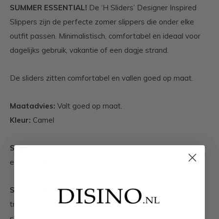
SUMMER ESSENTIAL!
De ‘H Sliders’ Designer Inspired
Slippers zijn de perfecte zomer slippers die onder elke
outfit passen. Minimalistisch, comfortabel en ideaal voor
dagelijks gebruik, vakantie of een dagje strand.
De sliders zitten comfortabel en vallen goed op maat.
Maatadvies:
Valt goed op maat.
Kleur:
Camel
Stylingtip:
Combineer met elke zomer outfit voor een
effortless look.
SEO-zoektermen:
sliders dames, zomer slippers dames,
trendy slippers dames, designer inspired slippers, casual
slippers dames, vakantie slippers dames, DISINO slippers