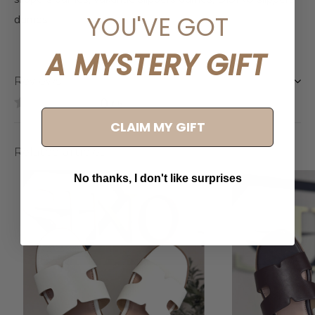
YOU'VE GOT
dames
A MYSTERY GIFT
Reviews
0
/ 5
CLAIM MY GIFT
Related articles
No thanks, I don't like surprises