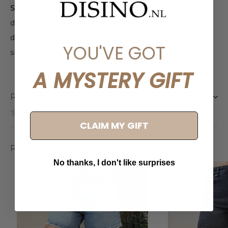
SEO-zoektermen:
brown denim shorts dames, stretch
denim short dames, brown shorts dames, festival short
dames, denim short bruin, dames shorts stretch, DISINO
YOU'VE GOT
shorts dames
A MYSTERY GIFT
Reviews
0
/ 5
CLAIM MY GIFT
Related articles
No thanks, I don't like surprises