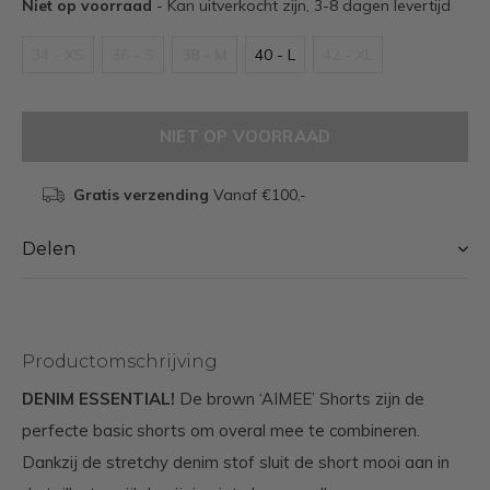
Niet op voorraad
- Kan uitverkocht zijn, 3-8 dagen levertijd
34 - XS
36 - S
38 - M
40 - L
42 - XL
NIET OP VOORRAAD
Gratis verzending
Vanaf €100,-
Delen
Productomschrijving
DENIM ESSENTIAL!
De brown ‘AIMEE’ Shorts zijn de
perfecte basic shorts om overal mee te combineren.
Dankzij de stretchy denim stof sluit de short mooi aan in