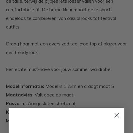
de taille, terwijl de pijpjes iets losser vallen voor een
comfortabele fit. De bruine kleur maakt deze short
eindeloos te combineren, van casual looks tot festival
outfits.
Draag haar met een oversized tee, crop top of blazer voor
een trendy look.
Een echte must-have voor jouw summer wardrobe.
Modelinformatie:
Model is 1,73m en draagt maat S
Maatadvies:
Valt goed op maat.
Pasvorm:
Aangesloten stretch fit
Kleur:
Bruin
Materiaal:
96% cotton, 3% polyester, 1% elastic