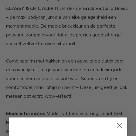
CLASSY & CHIC ALERT!
Ontdek de
Brick Victoria Dress
– de maxi bodycon jurk die van elke gelegenheid een
moment maakt. De mooie brick kleur en de perfecte
pasvorm zorgen ervoor dat alles precies goed zit en je
vanzelf zelfvertrouwen uitstraalt.
Combineer ‘m met hakken en een opvallende clutch voor
een avondje uit, of ga voor sneakers en een denim jack
voor een verrassende casual twist. Super stretchy en
comfortabel, maar altijd on point – Deze jurk geeft je look
meteen dat extra wow-effect!
Modelinformatie:
Model is 1,68m en draagt maat S/M.
Maatadvies:
Valt normaal op maat, stretchy voor een
comfy fit.