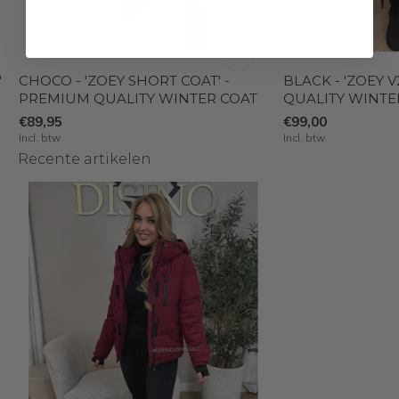
'
CHOCO - 'ZOEY SHORT COAT' -
BLACK - 'ZOEY 
PREMIUM QUALITY WINTER COAT
QUALITY WINTE
€89,95
€99,00
Incl. btw
Incl. btw
Recente artikelen