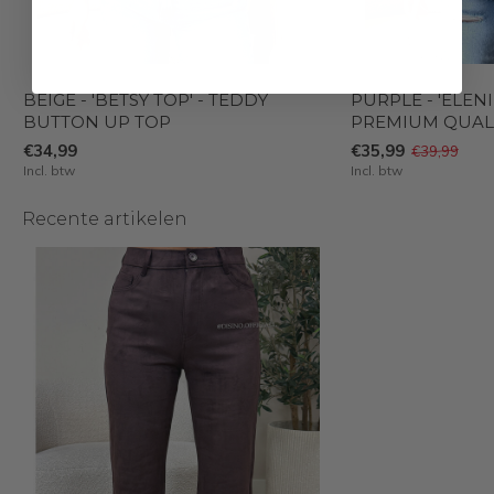
BEIGE - 'BETSY TOP' - TEDDY
PURPLE - 'ELENI
BUTTON UP TOP
PREMIUM QUAL
€34,99
€35,99
€39,99
Incl. btw
Incl. btw
Recente artikelen