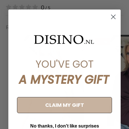
0
/ 5
Related articles
-10%
YOU'VE GOT
A MYSTERY GIFT
CLAIM MY GIFT
No thanks, I don't like surprises