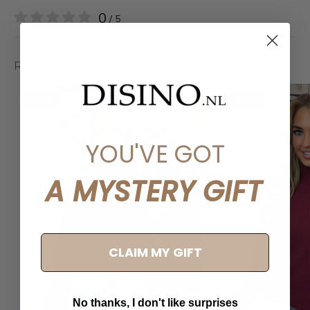
0
/ 5
Related articles
-20%
-25%
YOU'VE GOT
A MYSTERY GIFT
CLAIM MY GIFT
No thanks, I don't like surprises