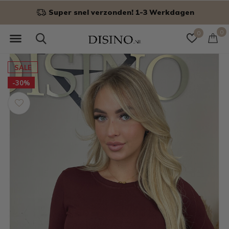
Niet goed? Geld terug!
0
0
SALE
-30%