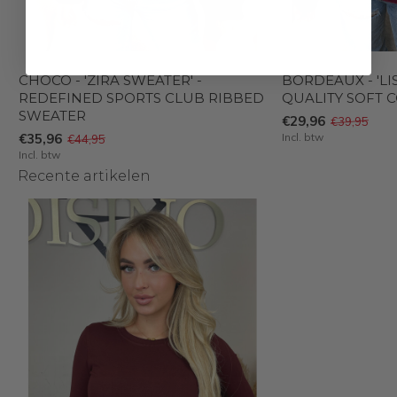
CHOCO - 'ZIRA SWEATER' -
BORDEAUX - 'LI
REDEFINED SPORTS CLUB RIBBED
QUALITY SOFT C
SWEATER
€29,96
€39,95
€35,96
Incl. btw
€44,95
Incl. btw
Recente artikelen