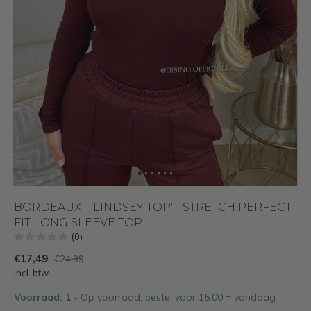
BORDEAUX - 'LINDSEY TOP' - STRETCH PERFECT
FIT LONG SLEEVE TOP
(0)
€17,49
€24,99
Incl. btw
Voorraad: 1
- Op voorraad, bestel voor 15:00 = vandaag