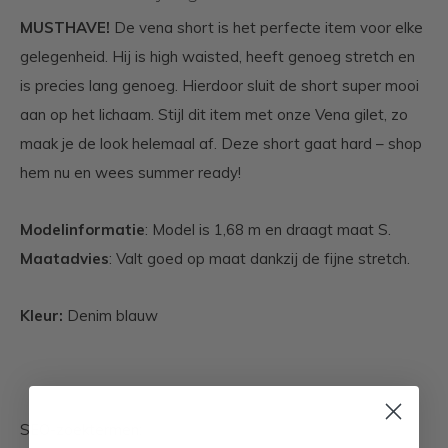
MUSTHAVE!
De vena short is het perfecte item voor elke
gelegenheid. Hij is high waisted, heeft genoeg stretch en
is precies lang genoeg. Hierdoor sluit de short super mooi
aan op het lichaam. Stijl dit item met onze Vena gilet, zo
maak je de look helemaal af. Deze short gaat hard – shop
hem nu en wees summer ready!
Modelinformatie
: Model is 1,68 m en draagt maat S.
Maatadvies
: Valt goed op maat dankzij de fijne stretch.
Kleur:
Denim blauw
SEO-zoektermen: