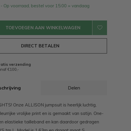
3
- Op voorraad, bestel voor 15:00 = vandaag
TOEVOEGEN AAN WINKELWAGEN
DIRECT BETALEN
atis verzending
naf €100,-
chrijving
Delen
S! Onze ALLISON jumpsuit is heerlijk luchtig,
leurrijke vrolijke print en is gemaakt van satijn. One-
een elastieke tailleband en kan daardoor gedragen
S tm L. Model is 1,63m en draagt maat S.