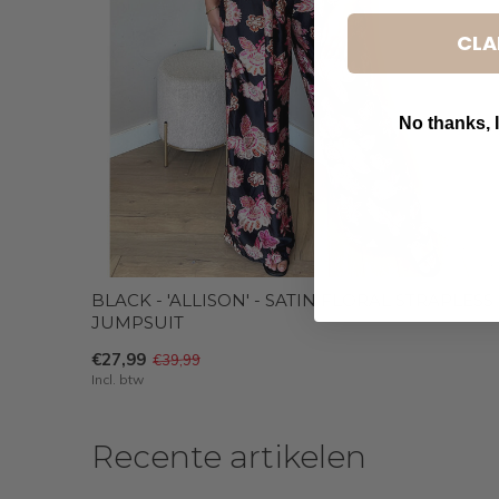
CLA
No thanks, I
B
BLACK - 'ALLISON' - SATIN FLORAL STRAPLESS
JUMPSUIT
€27,99
€39,99
Incl. btw
Recente artikelen