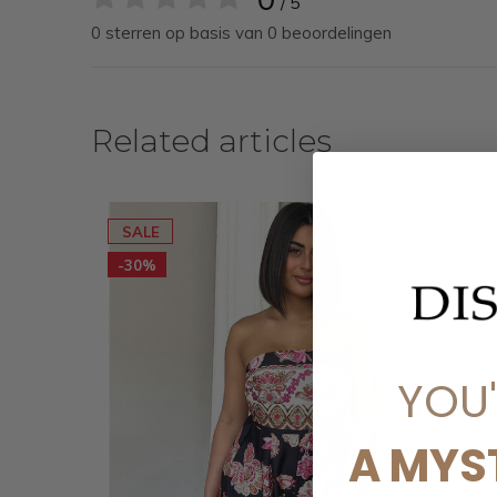
/ 5
0 sterren op basis van 0 beoordelingen
Related articles
SALE
-30%
YOU
A MYS