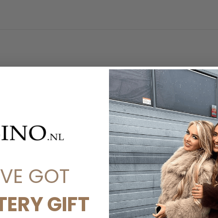
'VE GOT
TERY GIFT