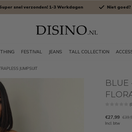
Super snel verzonden! 1-3 Werkdagen
Niet goed? 
OTHING
FESTIVAL
JEANS
TALL COLLECTION
ACCES
 STRAPLESS JUMPSUIT
BLUE -
FLORA
(
€27,99
€39,
Incl. btw