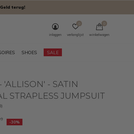
Geld terug!
0
0
inloggen
verlanglijst
winkelwagen
SOIRES
SHOES
SALE
 'ALLISON' - SATIN
L STRAPLESS JUMPSUIT
0)
99
-30%