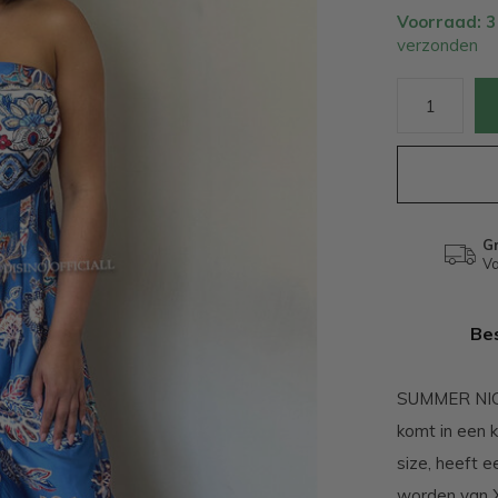
Voorraad: 
verzonden
Gr
Va
Bes
SUMMER NIGHT
komt in een k
size, heeft 
worden van X