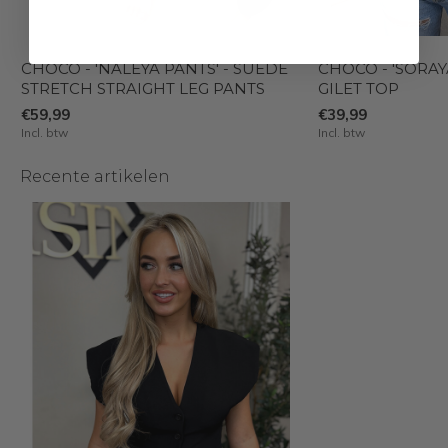
CHOCO - 'NALEYA PANTS' - SUEDE
CHOCO - 'SORAY
STRETCH STRAIGHT LEG PANTS
GILET TOP
€59,99
€39,99
Incl. btw
Incl. btw
Recente artikelen