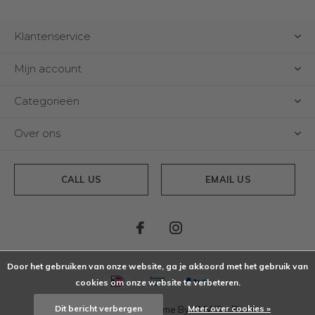
Klantenservice
Mijn account
Categorieën
Over ons
CALL US
EMAIL US
Door het gebruiken van onze website, ga je akkoord met het gebruik van
cookies om onze website te verbeteren.
Dit bericht verbergen
Meer over cookies »
© Copyright
2026
- Theme By
DMWS
x
Plus+