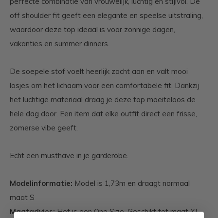
perfecte combinatie van vrouwelijk, luchtig en stijlvol. De
off shoulder fit geeft een elegante en speelse uitstraling,
waardoor deze top ideaal is voor zonnige dagen,
vakanties en summer dinners.
De soepele stof voelt heerlijk zacht aan en valt mooi
losjes om het lichaam voor een comfortabele fit. Dankzij
het luchtige materiaal draag je deze top moeiteloos de
hele dag door. Een item dat elke outfit direct een frisse,
zomerse vibe geeft.
Echt een musthave in je garderobe.
Modelinformatie:
Model is 1,73m en draagt normaal
maat S
Maatadvies:
Het is een One Size. Geschikt tot maat XL