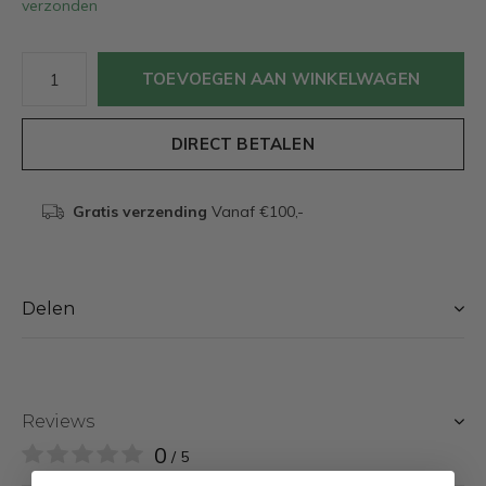
verzonden
TOEVOEGEN AAN WINKELWAGEN
DIRECT BETALEN
Gratis verzending
Vanaf €100,-
Delen
Reviews
0
/ 5