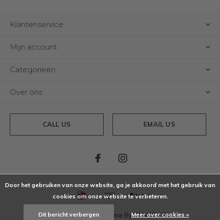
Klantenservice
Mijn account
Categorieën
Over ons
CALL US
EMAIL US
Door het gebruiken van onze website, ga je akkoord met het gebruik van
cookies om onze website te verbeteren.
Dit bericht verbergen
Meer over cookies »
© Copyright
2026
- Theme By
DMWS
x
Plus+