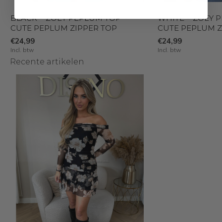
BLACK - 'ZOEY PEPLUM TOP' -
WHITE - 'ZOEY 
CUTE PEPLUM ZIPPER TOP
CUTE PEPLUM Z
€24,99
€24,99
Incl. btw
Incl. btw
Recente artikelen