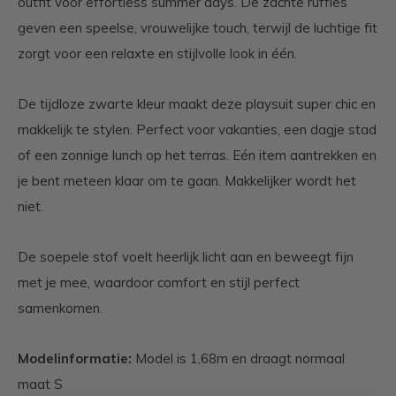
outfit voor effortless summer days. De zachte ruffles
geven een speelse, vrouwelijke touch, terwijl de luchtige fit
zorgt voor een relaxte en stijlvolle look in één.
De tijdloze zwarte kleur maakt deze playsuit super chic en
makkelijk te stylen. Perfect voor vakanties, een dagje stad
of een zonnige lunch op het terras. Eén item aantrekken en
je bent meteen klaar om te gaan. Makkelijker wordt het
niet.
De soepele stof voelt heerlijk licht aan en beweegt fijn
met je mee, waardoor comfort en stijl perfect
samenkomen.
Modelinformatie:
Model is 1,68m en draagt normaal
maat S