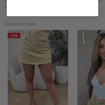
Reviews
0
/ 5
Related articles
-20%