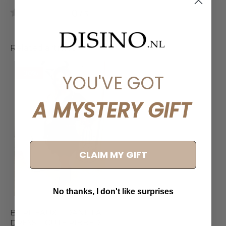
0
/ 5
Related articles
-30%
YOU'VE GOT
A MYSTERY GIFT
CLAIM MY GIFT
No thanks, I don't like surprises
BORDEAUX - 'DANILLA
DRESS' - CUTE RIBBED