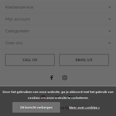
Klantenservice
Mijn account
Categorieën
Over ons
CALL US
EMAIL US
Door het gebruiken van onze website, ga je akkoord met het gebruik van
cookies om onze website te verbeteren.
Dit bericht verbergen
Meer over cookies »
© Copyright
2026
- Theme By
DMWS
x
Plus+