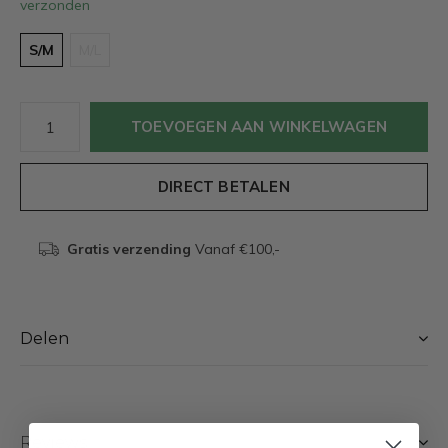
verzonden
S/M
M/L
TOEVOEGEN AAN WINKELWAGEN
DIRECT BETALEN
Gratis verzending
Vanaf €100,-
Delen
Reviews