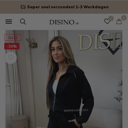
 Werkdagen
Niet goed? Geld ter
0
0
SALE
-30%