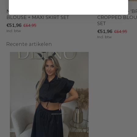
NAVY BLUE - 'BRITT SET' - CROPPED
LIGHT BLUE - 'BR
BLOUSE + MAXI SKIRT SET
CROPPED BLOUS
SET
€51,96
€64,95
Incl. btw
€51,96
€64,95
Incl. btw
Recente artikelen