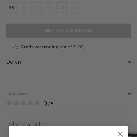
36
37
38
39
40
41
NIET OP VOORRAAD
Gratis verzending
Vanaf €100,-
Delen
Reviews
0
/ 5
Related articles