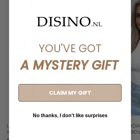
YOU'VE GOT
A MYSTERY GIFT
CLAIM MY GIFT
No thanks, I don't like surprises
LIGHT BLUE - 'JOYA SKIRT' - CROSS
WHITE - 'KEND
WAIST SUPER STRETCH SKIRT
BODYSUIT' - 90
BODYSUIT