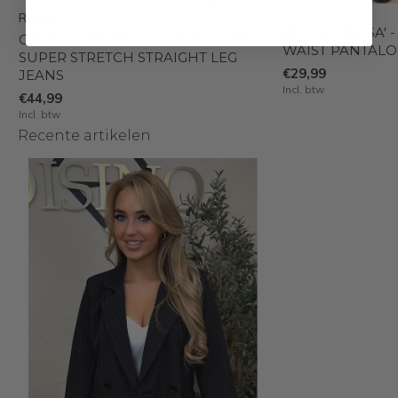
REDIAL
BLACK - 'ELISA' 
CHOCO - 'BEVERLY' - EXTRA LONG
WAIST PANTALO
SUPER STRETCH STRAIGHT LEG
€29,99
JEANS
Incl. btw
€44,99
Incl. btw
Recente artikelen