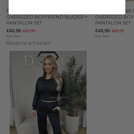
BLACK - 'MAEVA BLAZER SET' -
BEIGE - 'MAEVA 
T
OVERSIZED BOYFRIEND BLAZER +
OVERSIZED BOY
PANTALON SET
PANTALON SET
€48,96
€48,96
€69,95
€69,95
Incl. btw
Incl. btw
Recente artikelen