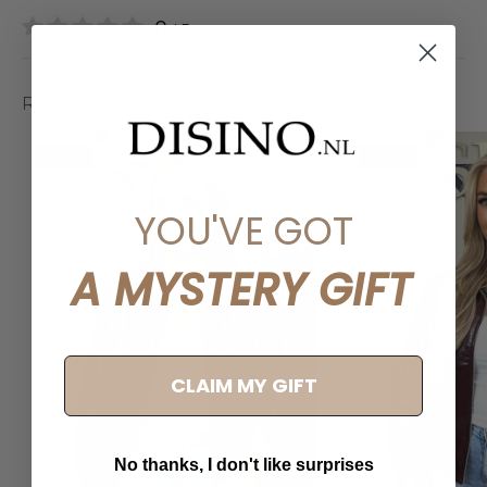
0
/ 5
Related articles
-30%
-30%
YOU'VE GOT
A MYSTERY GIFT
CLAIM MY GIFT
No thanks, I don't like surprises