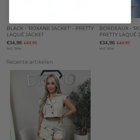
BLACK - 'ROXANE JACKET' - PRETTY
BORDEAUX - 'RO
LAQUÉ JACKET
PRETTY LAQUÉ 
€34,96
€34,96
€49,95
€49,95
Incl. btw
Incl. btw
Recente artikelen