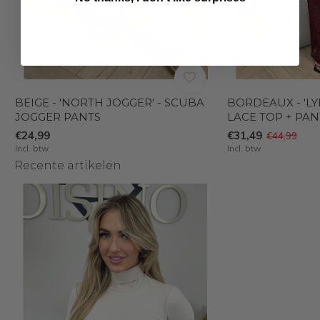
BEIGE - 'NORTH JOGGER' - SCUBA
BORDEAUX - 'LYD
JOGGER PANTS
LACE TOP + PAN
€24,99
€31,49
€44,99
Incl. btw
Incl. btw
Recente artikelen