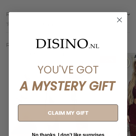
Reviews
0
/ 5
Related articles
-30%
YOU'VE GOT
A MYSTERY GIFT
CLAIM MY GIFT
No thanks, I don't like surprises