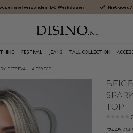
Super snel verzonden! 1-3 Werkdagen
Niet goed? 
OTHING
FESTIVAL
JEANS
TALL COLLECTION
ACCES
PARKLE FESTIVAL HALTER TOP
BEIGE 
SPARK
TOP
(
€24,49
€34,