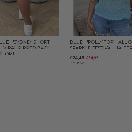
LUE - 'SYDNEY SHORT' -
BLUE - 'POLLY TOP' - ALL 
H VIRAL RIPPED BACK
SPARKLE FESTIVAL HALTE
SHORT
€24,49
€34,99
Incl. btw