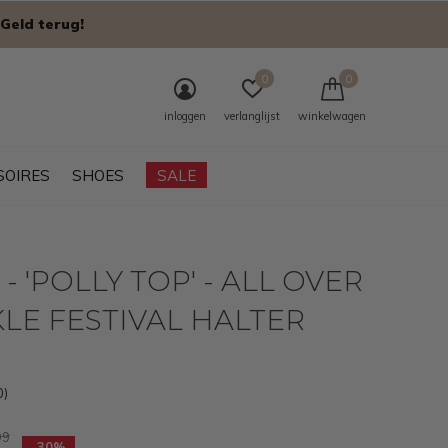
Geld terug!
0
0
inloggen
verlanglijst
winkelwagen
SOIRES
SHOES
SALE
- 'POLLY TOP' - ALL OVER
LE FESTIVAL HALTER
0)
99
-30%