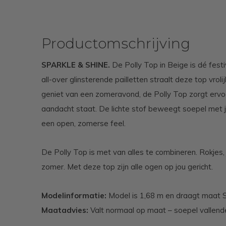
Productomschrijving
SPARKLE & SHINE.
De Polly Top in Beige is dé fest
all-over glinsterende pailletten straalt deze top vrolij
geniet van een zomeravond, de Polly Top zorgt ervoor
aandacht staat. De lichte stof beweegt soepel met j
een open, zomerse feel.
De Polly Top is met van alles te combineren. Rokjes,
zomer. Met deze top zijn alle ogen op jou gericht.
Modelinformatie:
Model is 1,68 m en draagt maat 
Maatadvies:
Valt normaal op maat – soepel vallende 