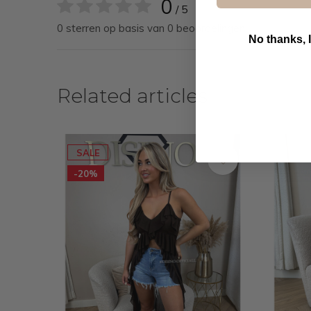
0
/ 5
0 sterren op basis van 0 beoordelingen
No thanks, I
B
Related articles
SALE
-20%