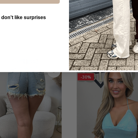
 don't like surprises
utton Text
SALE
-30%