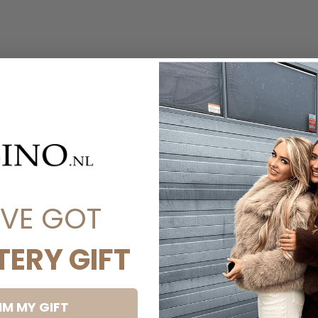
pailletten, glinsterende top dames, trendy
5, Disino top dames, feestelijke top met
'VE GOT
TERY GIFT
IM MY GIFT