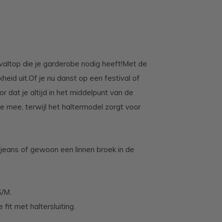
ivaltop die je garderobe nodig heeft!
Met de
kheid uit.
Of je nu danst op een festival of
 dat je altijd in het middelpunt van de
e mee, terwijl het haltermodel zorgt voor
 jeans of gewoon een linnen broek in de
S/M.
fit met haltersluiting.