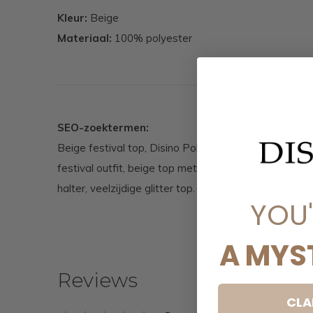
Kleur:
Beige
Materiaal:
100% polyester
SEO-zoektermen:
Beige festival top, Disino Polly Top, halter top met 
festival outfit, beige top met glitter, zomer top 202
halter, veelzijdige glitter top.
YOU
A MYS
Reviews
CLA