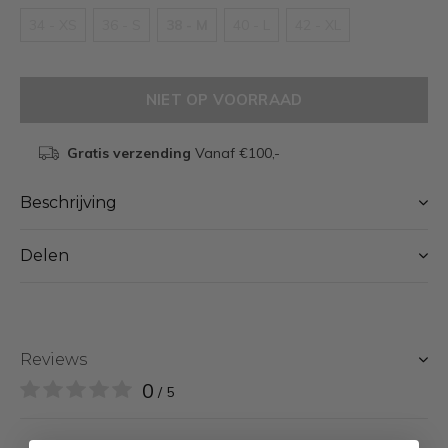
34 - XS
36 - S
38 - M
40 - L
42 - XL
NIET OP VOORRAAD
Gratis verzending
Vanaf €100,-
Beschrijving
Delen
Reviews
0
/ 5