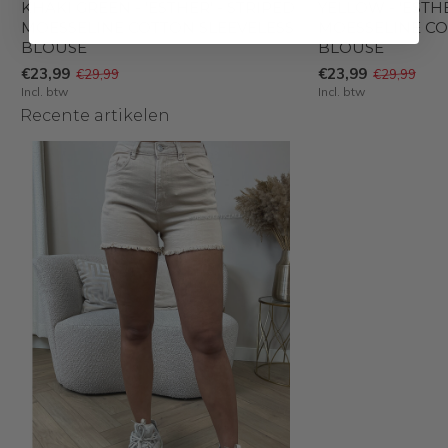
KHAKI GREEN - 'ESTHER' - STRIPED
YELLOW - 'ESTHE
MOESSELINE COTTON SLEEVELESS
MOESSELINE CO
BLOUSE
BLOUSE
€23,99
€23,99
€29,99
€29,99
Incl. btw
Incl. btw
Recente artikelen