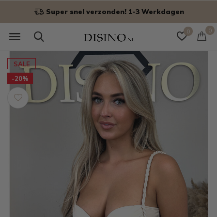
Niet goed? Geld terug!
0
0
SALE
-20%