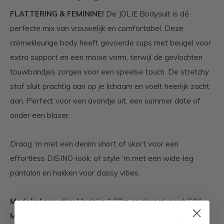
FLATTERING & FEMININE!
De JOLIE Bodysuit is dé
perfecte mix van vrouwelijk en comfortabel. Deze
crèmekleurige body heeft gevoerde cups met beugel voor
extra support en een mooie vorm, terwijl de gevlochten
touwbandjes zorgen voor een speelse touch. De stretchy
stof sluit prachtig aan op je lichaam en voelt heerlijk zacht
aan. Perfect voor een avondje uit, een summer date of
onder een blazer.
Draag ‘m met een denim short of skort voor een
effortless DISINO-look, of style ‘m met een wide-leg
pantalon en hakken voor classy vibes.
Modelinformatie:
Model is 1,68m en draagt maat S/M
Maatadvies:
Valt op maat. Dankzij de stretch vormt de