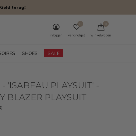
Geld terug!
0
0
inloggen
verlanglijst
winkelwagen
SOIRES
SHOES
SALE
- 'ISABEAU PLAYSUIT' -
Y BLAZER PLAYSUIT
0)