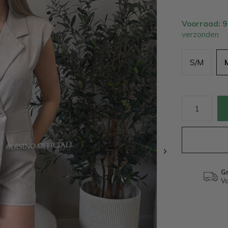
Voorraad: 
verzonden
S/M
Gr
Va