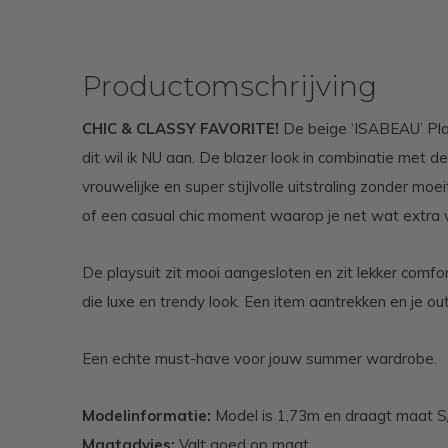
Productomschrijving
CHIC & CLASSY FAVORITE!
De beige ‘ISABEAU’ Plays
dit wil ik NU aan. De blazer look in combinatie met de
vrouwelijke en super stijlvolle uitstraling zonder moe
of een casual chic moment waarop je net wat extra w
De playsuit zit mooi aangesloten en zit lekker comfor
die luxe en trendy look. Een item aantrekken en je outf
Een echte must-have voor jouw summer wardrobe.
Modelinformatie:
Model is 1,73m en draagt maat 
Maatadvies:
Valt goed op maat