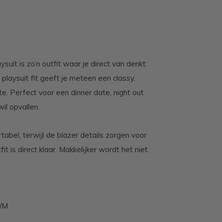
uit is zo’n outfit waar je direct van denkt:
 playsuit fit geeft je meteen een classy,
ite. Perfect voor een dinner date, night out
il opvallen.
tabel, terwijl de blazer details zorgen voor
it is direct klaar. Makkelijker wordt het niet.
S/M