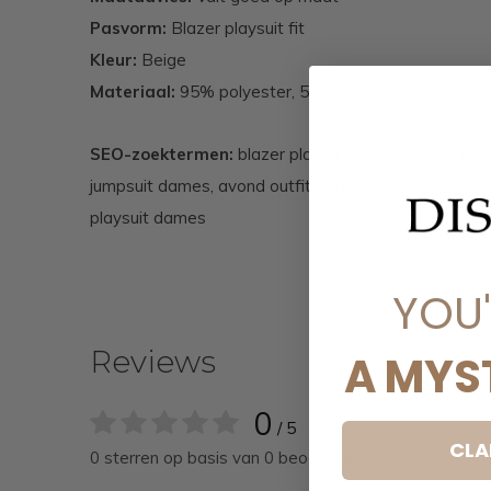
Pasvorm:
Blazer playsuit fit
Kleur:
Beige
Materiaal:
95% polyester, 5% elastic
SEO-zoektermen:
blazer playsuit dames, beige play
jumpsuit dames, avond outfit dames, dinner outfit 
playsuit dames
YOU
Reviews
A MYS
0
/ 5
CLA
0 sterren op basis van 0 beoordelingen