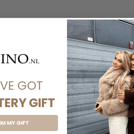
suit dames, classy playsuit dames, chique
dames, trendy playsuit dames, DISINO
'VE GOT
TERY GIFT
IM MY GIFT