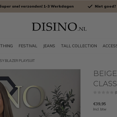
Super snel verzonden! 1-3 Werkdagen
Niet goed? 
OTHING
FESTIVAL
JEANS
TALL COLLECTION
ACCES
ASSY BLAZER PLAYSUIT
BEIGE 
CLASS
(
€39,95
Incl. btw