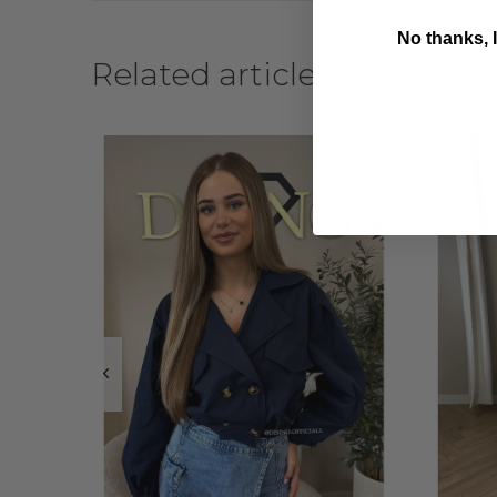
No thanks, I
Related articles
B