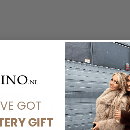
'VE GOT
TERY GIFT