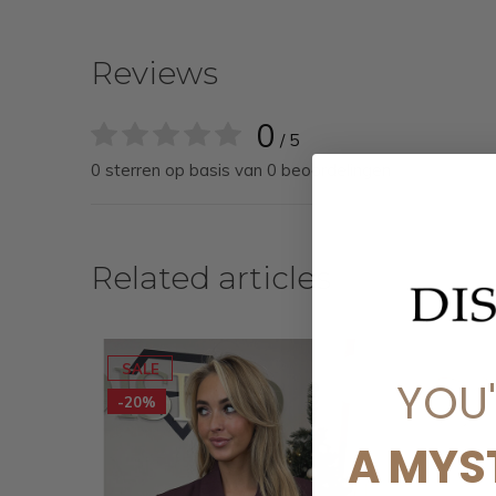
Reviews
0
/ 5
0 sterren op basis van 0 beoordelingen
Related articles
SALE
YOU
-20%
A MYS