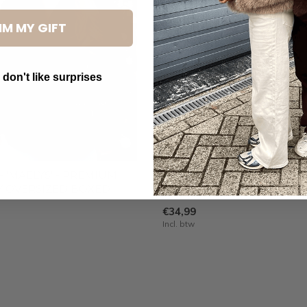
IM MY GIFT
 don't like surprises
utton Text
 'MAELYS' - PREMIUM
CHOCO - 'FARAH SKIRT' - 
Y OVERSIZED BOXED
FEATHER STRETCH MINI S
€34,99
Incl. btw