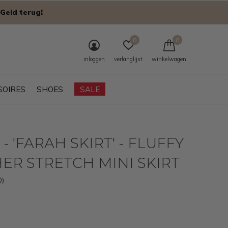
Geld terug!
0
0
inloggen
verlanglijst
winkelwagen
SOIRES
SHOES
SALE
- 'FARAH SKIRT' - FLUFFY
ER STRETCH MINI SKIRT
0)