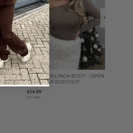
FLUFFY
CAMEL - 'BELINDA BODY' - OPEN
KIRT
SHOULDER BODYSUIT
€24,99
Incl. btw