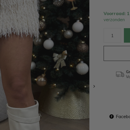
Voorraad: 
verzonden
Gr
Va
Faceb