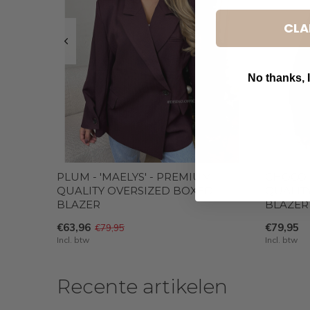
CLA
No thanks, I
B
PLUM - 'MAELYS' - PREMIUM
CHOCO -
QUALITY OVERSIZED BOXED
QUALIT
BLAZER
BLAZER
€63,96
€79,95
€79,95
Incl. btw
Incl. btw
Recente artikelen