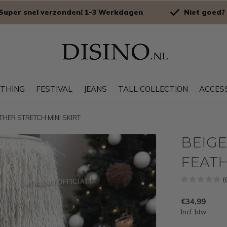
Super snel verzonden! 1-3 Werkdagen
Niet goed? 
OTHING
FESTIVAL
JEANS
TALL COLLECTION
ACCES
ATHER STRETCH MINI SKIRT
BEIGE 
FEATH
(
€34,99
Incl. btw