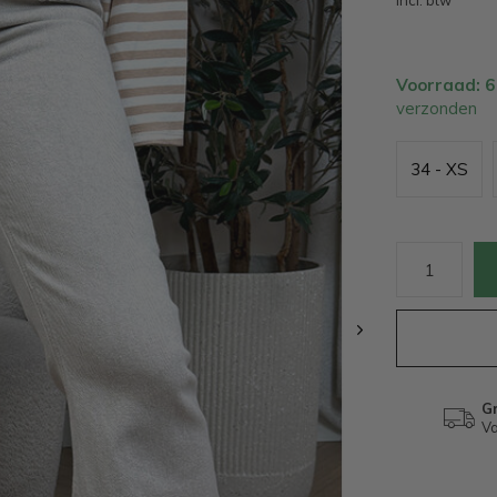
Incl. btw
Voorraad: 
verzonden
34 - XS
Gr
Va