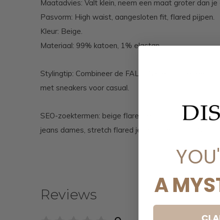
Maatadvies: Valt klein, neem een maat groter dan je
Pasvorm: High waist, aangesloten fit, flared pijpen.
Kleur: Beige.
Materiaal: 99% katoen, 1% elastan.
Stylingtip: Combineer de FALLONY jeans met een body
met sneakers voor casual.
SEO-zoektermen: beige flared jeans dames, high wais
jeans dames, stretch flared jeans dames, DISINO jea
YOU
A MYS
Reviews
CLA