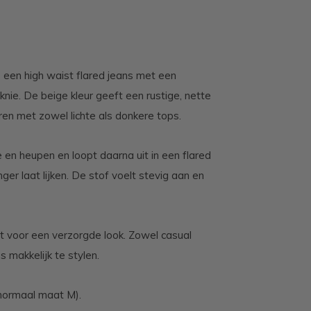
 een high waist flared jeans met een
 knie. De beige kleur geeft een rustige, nette
ren met zowel lichte als donkere tops.
 en heupen en loopt daarna uit in een flared
nger laat lijken. De stof voelt stevig aan en
t voor een verzorgde look. Zowel casual
 makkelijk te stylen.
normaal maat M).