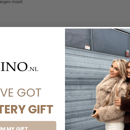
 eigen maat.
 en hakken voor een iets nettere look, of
t flared jeans, flared broek dames, beige
ns.
'VE GOT
TERY GIFT
IM MY GIFT