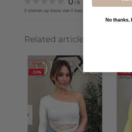
0
/ 5
0 sterren op basis van 0 beoordelingen
No thanks, I
Related articles
B
SALE
SALE
-30%
-30%