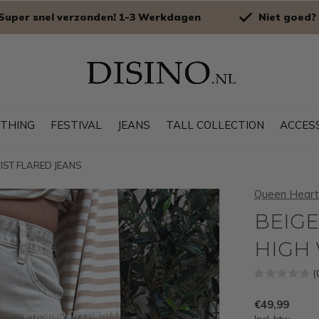
Super snel verzonden! 1-3 Werkdagen
Niet goed? 
OTHING
FESTIVAL
JEANS
TALL COLLECTION
ACCES
AIST FLARED JEANS
Queen Heart
BEIGE 
HIGH 
(
€49,99