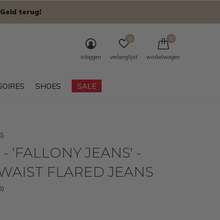
Geld terug!
0
0
inloggen
verlanglijst
winkelwagen
SOIRES
SHOES
SALE
s
- 'FALLONY JEANS' -
WAIST FLARED JEANS
0)