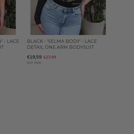
' - LACE
BLACK - 'SELMA BODY' - LACE
IT
DETAIL ONE ARM BODYSUIT
€19,59
€27,99
Incl. btw