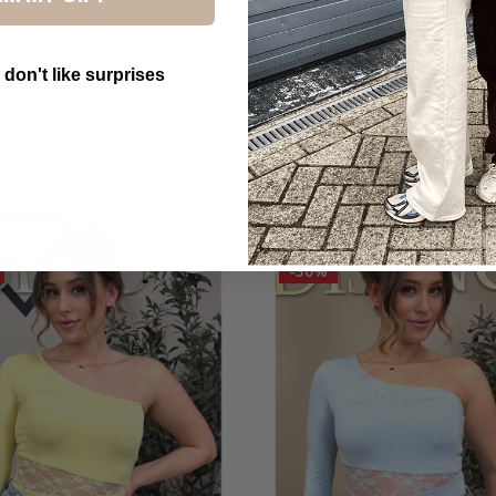
 don't like surprises
utton Text
SALE
-30%